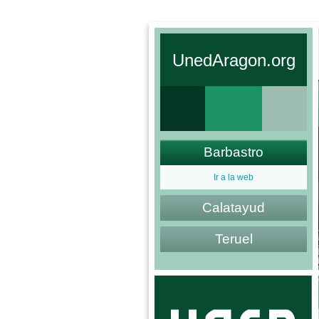
UnedAragon.org
Barbastro
Ir a la web
Calatayud
Teruel